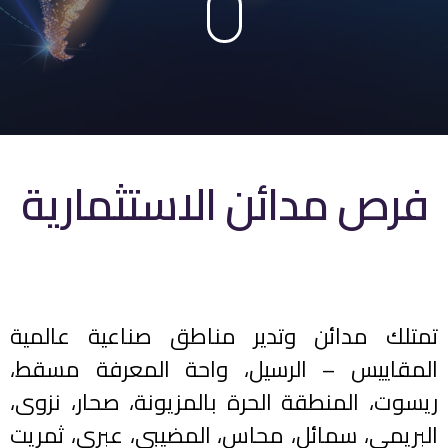
فرص مدائن الاستثمارية
تمتلك مدائن وتدير مناطق صناعية عالمية
المقاييس – الرسيل، واحة المعرفة مسقط،
ريسوت، المنطقة الحرة بالمزيونة، صحار، نزوى،
البريمي، سمائل، محاس، المضيبي، عبري، ثمريت