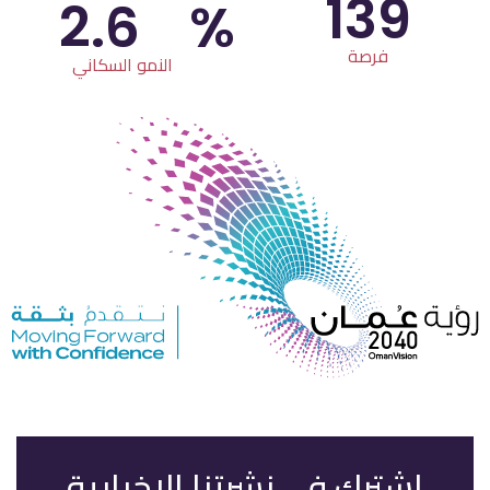
139
2.6
%
فرصة
النمو السكاني
اشترك في نشرتنا الإخبارية