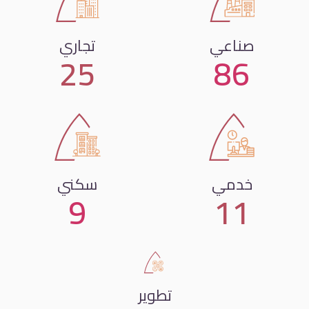
صناعي
تجاري
25
86
خدمي
سكني
9
11
تطوير